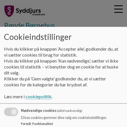
Rønde Børnehus
Cookieindstillinger
G
Hvis du klikker på knappen ’Accepter alle’, godkender du, at
å
Rønde Børnehus
Vigen
Studerende
vi sætter cookies til brug for statistik.
t
Hvis du klikker på knappen ’Kun nødvendige,’ sætter vi ikke
i
cookies til statistik – vi benytter dog en cookie for at huske
Studerende
l
dit valg.
h
Klikker du på ’Gem valgte’ godkender du, at vi sætter
o
cookies for de kategorier du har krydset af.
v
-
e
Læs mere i
cookiepolitik
.
d
i
Nødvendige cookies
n
(altid nødvendig)
d
Rønde Børnehus
Disse cookies gemmer dine valg om cookieindstillinger.
h
Formål
:
Funktionalitet
8410 Rønde