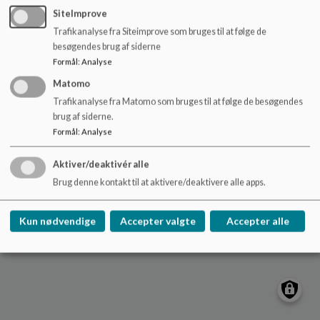
o
Sitemap
SiteImprove
l
Trafikanalyse fra Siteimprove som bruges til at følge de
d
besøgendes brug af siderne
e
Formål
:
Analyse
t
Matomo
Cookie politik
Trafikanalyse fra Matomo som bruges til at følge de besøgendes
brug af siderne.
Formål
:
Analyse
Aktiver/deaktivér alle
Brug denne kontakt til at aktivere/deaktivere alle apps.
Kun nødvendige
Accepter valgte
Accepter alle