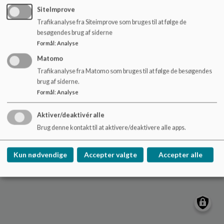
o
SiteImprove
l
Trafikanalyse fra Siteimprove som bruges til at følge de
d
Rønde Børnehus
besøgendes brug af siderne
e
8410 Rønde
Formål
:
Analyse
t
Sitemap
Matomo
Trafikanalyse fra Matomo som bruges til at følge de besøgendes
brug af siderne.
Formål
:
Analyse
Cookie politik
Aktiver/deaktivér alle
Brug denne kontakt til at aktivere/deaktivere alle apps.
Kun nødvendige
Accepter valgte
Accepter alle