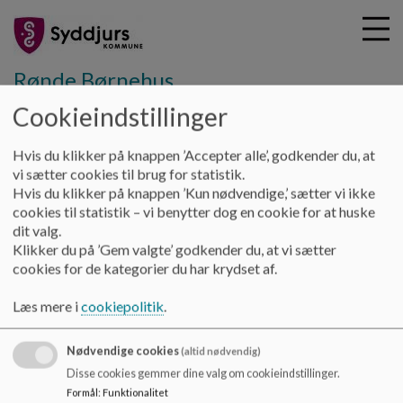
Rønde Børnehus
Cookieindstillinger
G
Hvis du klikker på knappen ’Accepter alle’, godkender du, at
å
Fælles Kommunal
Velkommen til
vi sætter cookies til brug for statistik.
t
Hvis du klikker på knappen ’Kun nødvendige,’ sætter vi ikke
i
cookies til statistik – vi benytter dog en cookie for at huske
Velkommen til
l
dit valg.
h
Klikker du på ’Gem valgte’ godkender du, at vi sætter
o
cookies for de kategorier du har krydset af.
v
-
e
Læs mere i
cookiepolitik
.
Dokumenter
d
i
Velkommen til Børnehaven
Nødvendige cookies
n
(altid nødvendig)
d
Disse cookies gemmer dine valg om cookieindstillinger.
h
Formål
:
Funktionalitet