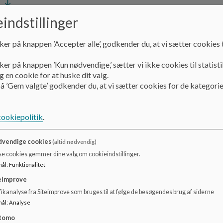
Dokumenter
indstillinger
Tilsynsrapport Børnehuset Moesbakken - anmeldt tilsyn 2025-2026 (Fremsendt)_1.pdf
ker på knappen ’Accepter alle’, godkender du, at vi sætter cookies t
ker på knappen ’Kun nødvendige,’ sætter vi ikke cookies til statisti
 en cookie for at huske dit valg.
å ’Gem valgte’ godkender du, at vi sætter cookies for de kategorie
cookiepolitik
.
vendige cookies
(altid nødvendig)
se cookies gemmer dine valg om cookieindstillinger.
mål
:
Funktionalitet
eImprove
ikanalyse fra Siteimprove som bruges til at følge de besøgendes brug af siderne
mål
:
Analyse
tomo