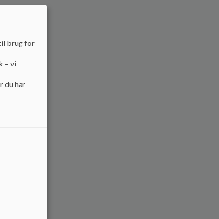
il brug for
k – vi
r du har