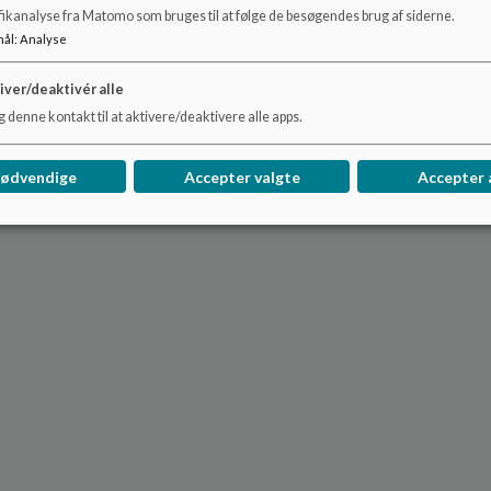
fikanalyse fra Matomo som bruges til at følge de besøgendes brug af siderne.
mål
:
Analyse
iver/deaktivér alle
 denne kontakt til at aktivere/deaktivere alle apps.
nødvendige
Accepter valgte
Accepter 