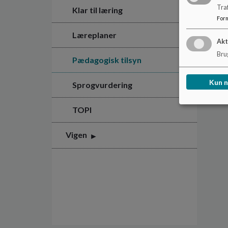
Tra
Klar til læring
For
Læreplaner
Akt
Brug
Pædagogisk tilsyn
Kun 
Sprogvurdering
TOPI
Vigen