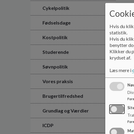
Cykelpolitik
Cookie
Fødselsdage
Hvis du klik
statistik.
Kostpolitik
Hvis du klik
benytter dog
Klikker du p
Studerende
krydset af.
Søvnpolitik
Læs mere i
Vores praksis
Nød
Dis
Brugertilfredshed
For
Sit
Grundlag og Værdier
Traf
For
ICDP
Ma