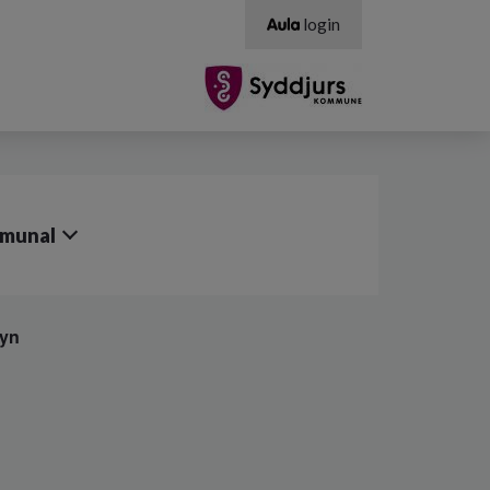
login
mmunal
syn