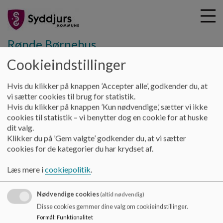
Rønde Børnehus
Cookieindstillinger
G
Hvis du klikker på knappen ’Accepter alle’, godkender du, at
å
Rønde Børnehus
Moesbakken
Brugertilfredshed
vi sætter cookies til brug for statistik.
t
Hvis du klikker på knappen ’Kun nødvendige,’ sætter vi ikke
i
cookies til statistik – vi benytter dog en cookie for at huske
Brugertilfredshed
l
dit valg.
h
Klikker du på ’Gem valgte’ godkender du, at vi sætter
o
cookies for de kategorier du har krydset af.
v
Moesbakken 2017
e
Læs mere i
cookiepolitik
.
d
i
Brugertilfredshedsundersøgelsen for Børnehuset
Nødvendige cookies
n
(altid nødvendig)
Moesbakken,
d
Disse cookies gemmer dine valg om cookieindstillinger.
h
Formål
:
Funktionalitet