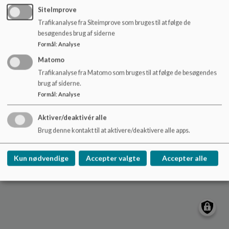
må ikke offentliggøres pga. for lav svarprocent.
o
SiteImprove
l
Trafikanalyse fra Siteimprove som bruges til at følge de
d
besøgendes brug af siderne
e
Formål
:
Analyse
t
Rønde Børnehus
Matomo
8410 Rønde
Trafikanalyse fra Matomo som bruges til at følge de besøgendes
Sitemap
brug af siderne.
Formål
:
Analyse
Aktiver/deaktivér alle
Brug denne kontakt til at aktivere/deaktivere alle apps.
Cookie politik
Kun nødvendige
Accepter valgte
Accepter alle