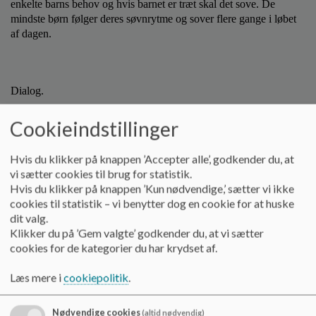
enkelte barns behov og hvis barnet er træt skal det sove. De
mindste børn følger deres søvnrytme og sover flere gange i løbet
af dagen.
Dialog.
I perioder kan kan der være behov for regulering af søvnen, f.eks.
Cookieindstillinger
I overgangen fra 2 til 1 lur om dagen. Her er dialogen mellem
forældre og personale vigtig, for at vi sammen kan finde de bedste
Hvis du klikker på knappen ’Accepter alle’, godkender du, at
sovemønster for barnet. Vi ser det som et fælles projekt at jeres
vi sætter cookies til brug for statistik.
barn har en god søvnrytme, som fungere både i vuggestuen og
Hvis du klikker på knappen ’Kun nødvendige,’ sætter vi ikke
derhjemme. Derfor vil vi gerne rådgive og tale om løsninger, hvis
cookies til statistik – vi benytter dog en cookie for at huske
der i perioder er problemer med at få jeres barn til at sove
dit valg.
derhjemme.
Klikker du på ’Gem valgte’ godkender du, at vi sætter
cookies for de kategorier du har krydset af.
Læs mere i
cookiepolitik
.
Ritualer inden middagssøvn.
Når børnene har spist frokost, er der faste ritualer inden de skal ud
Nødvendige cookies
(altid nødvendig)