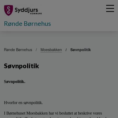
Rønde Børnehus
G
å
Rønde Børnehus
Moesbakken
Søvnpolitik
t
i
Søvnpolitik
l
h
o
v
Søvnpolitik.
e
d
i
Hvorfor en søvnpolitik.
n
d
I Børnehuset Moesbakken har vi besluttet at beskrive vores
h