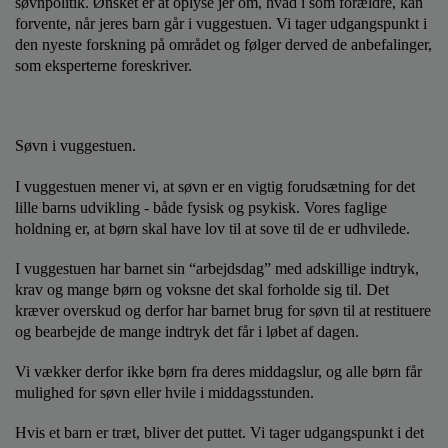
søvnpolitik. Ønsket er at oplyse jer om, hvad i som forældre, kan
o
forvente, når jeres barn går i vuggestuen. Vi tager udgangspunkt i
l
den nyeste forskning på området og følger derved de anbefalinger,
d
som eksperterne foreskriver.
e
t
Søvn i vuggestuen.
I vuggestuen mener vi, at søvn er en vigtig forudsætning for det
lille barns udvikling - både fysisk og psykisk. Vores faglige
holdning er, at børn skal have lov til at sove til de er udhvilede.
I vuggestuen har barnet sin “arbejdsdag” med adskillige indtryk,
krav og mange børn og voksne det skal forholde sig til. Det
kræver overskud og derfor har barnet brug for søvn til at restituere
og bearbejde de mange indtryk det får i løbet af dagen.
Vi vækker derfor ikke børn fra deres middagslur, og alle børn får
mulighed for søvn eller hvile i middagsstunden.
Hvis et barn er træt, bliver det puttet. Vi tager udgangspunkt i det