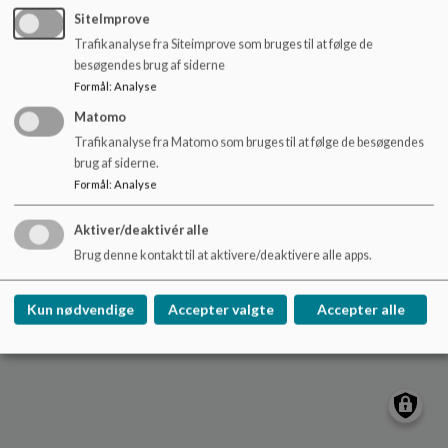
o
Sitemap
SiteImprove
l
Trafikanalyse fra Siteimprove som bruges til at følge de
d
besøgendes brug af siderne
e
Formål
:
Analyse
t
Matomo
Cookie politik
Trafikanalyse fra Matomo som bruges til at følge de besøgendes
brug af siderne.
Formål
:
Analyse
Aktiver/deaktivér alle
Brug denne kontakt til at aktivere/deaktivere alle apps.
Kun nødvendige
Accepter valgte
Accepter alle