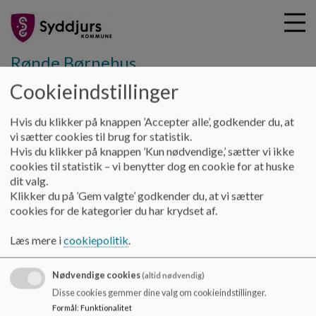
Rønde Børnehus
Cookieindstillinger
G
Hvis du klikker på knappen ’Accepter alle’, godkender du, at
å
Forældresamarbejde
Moesbakken
vi sætter cookies til brug for statistik.
t
Hvis du klikker på knappen ’Kun nødvendige,’ sætter vi ikke
i
cookies til statistik – vi benytter dog en cookie for at huske
Moesbakken
l
dit valg.
h
Klikker du på ’Gem valgte’ godkender du, at vi sætter
o
cookies for de kategorier du har krydset af.
v
Moesbakken
e
Læs mere i
cookiepolitik
.
d
i
Nødvendige cookies
n
(altid nødvendig)
d
Rønde Børnehus
Disse cookies gemmer dine valg om cookieindstillinger.
h
Formål
:
Funktionalitet
8410 Rønde