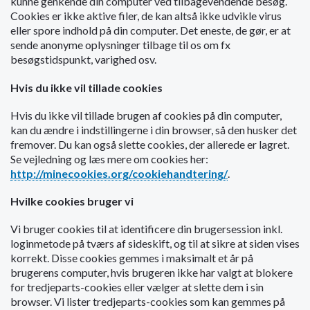
kunne genkende din computer ved tilbagevendende besøg.
o
Cookies er ikke aktive filer, de kan altså ikke udvikle virus
l
eller spore indhold på din computer. Det eneste, de gør, er at
d
sende anonyme oplysninger tilbage til os om fx
e
besøgstidspunkt, varighed osv.
t
Hvis du ikke vil tillade cookies
Hvis du ikke vil tillade brugen af cookies på din computer,
kan du ændre i indstillingerne i din browser, så den husker det
fremover. Du kan også slette cookies, der allerede er lagret.
Se vejledning og læs mere om cookies her:
http://minecookies.org/cookiehandtering/
.
Hvilke cookies bruger vi
Vi bruger cookies til at identificere din brugersession inkl.
loginmetode på tværs af sideskift, og til at sikre at siden vises
korrekt. Disse cookies gemmes i maksimalt et år på
brugerens computer, hvis brugeren ikke har valgt at blokere
for tredjeparts-cookies eller vælger at slette dem i sin
browser. Vi lister tredjeparts-cookies som kan gemmes på