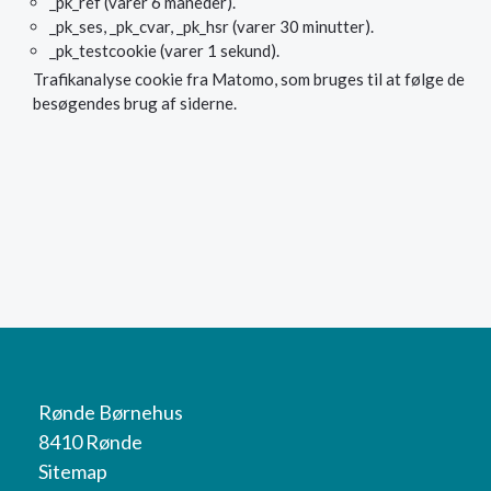
_pk_ref (varer 6 måneder).
_pk_ses, _pk_cvar, _pk_hsr (varer 30 minutter).
_pk_testcookie (varer 1 sekund).
Trafikanalyse cookie fra Matomo, som bruges til at følge de
besøgendes brug af siderne.
Rønde Børnehus
8410 Rønde
Sitemap