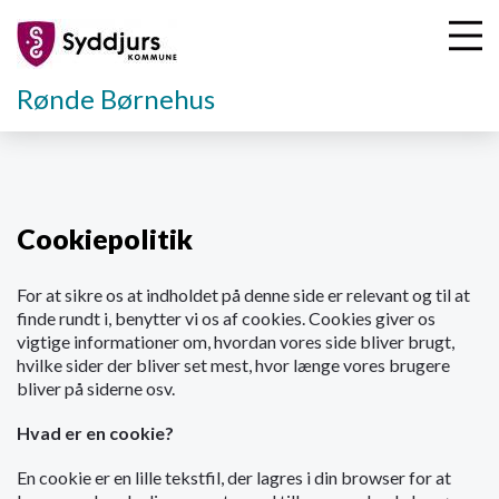
Rønde Børnehus
G
å
t
Cookiepolitik
i
l
For at sikre os at indholdet på denne side er relevant og til at
h
finde rundt i, benytter vi os af cookies. Cookies giver os
o
vigtige informationer om, hvordan vores side bliver brugt,
v
hvilke sider der bliver set mest, hvor længe vores brugere
e
bliver på siderne osv.
d
i
Hvad er en cookie?
n
d
En cookie er en lille tekstfil, der lagres i din browser for at
h