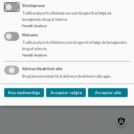
o
SiteImprove
l
Trafikanalyse fra Siteimprove som bruges til at følge de
d
besøgendes brug af siderne
e
Rønde Børnehus
Formål
:
Analyse
t
8410 Rønde
Matomo
Sitemap
Trafikanalyse fra Matomo som bruges til at følge de besøgendes
brug af siderne.
Formål
:
Analyse
Aktiver/deaktivér alle
Cookie politik
Brug denne kontakt til at aktivere/deaktivere alle apps.
Kun nødvendige
Accepter valgte
Accepter alle