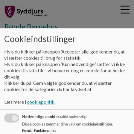
Rønde Børnehus
Cookieindstillinger
G
Hvis du klikker på knappen ’Accepter alle’, godkender du, at
å
Fælles Kommunal
Syddjurs Sprogkanon
vi sætter cookies til brug for statistik.
t
Hvis du klikker på knappen ’Kun nødvendige,’ sætter vi ikke
i
cookies til statistik – vi benytter dog en cookie for at huske
Syddjurs Sprogkanon
l
dit valg.
h
Klikker du på ’Gem valgte’ godkender du, at vi sætter
o
cookies for de kategorier du har krydset af.
v
syddjurs sprogkanon.indd
e
Læs mere i
cookiepolitik
.
d
i
Nødvendige cookies
n
(altid nødvendig)
d
Rønde Børnehus
Disse cookies gemmer dine valg om cookieindstillinger.
h
Formål
:
Funktionalitet
8410 Rønde