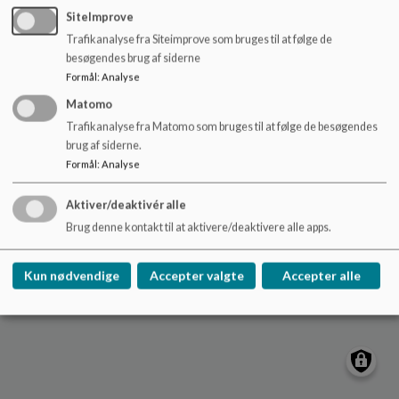
o
Sitemap
SiteImprove
l
Trafikanalyse fra Siteimprove som bruges til at følge de
d
besøgendes brug af siderne
e
Formål
:
Analyse
t
Matomo
Cookie politik
Trafikanalyse fra Matomo som bruges til at følge de besøgendes
brug af siderne.
Formål
:
Analyse
Aktiver/deaktivér alle
Brug denne kontakt til at aktivere/deaktivere alle apps.
Kun nødvendige
Accepter valgte
Accepter alle