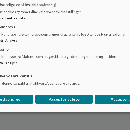
vendige cookies
(altid nødvendig)
se cookies gemmer dine valg om cookieindstillinger.
mål
:
Funktionalitet
eImprove
ikanalyse fra Siteimprove som bruges til at følge de besøgendes brug af siderne
mål
:
Analyse
tomo
fikanalyse fra Matomo som bruges til at følge de besøgendes brug af siderne.
mål
:
Analyse
iver/deaktivér alle
 denne kontakt til at aktivere/deaktivere alle apps.
nødvendige
Accepter valgte
Accepter 