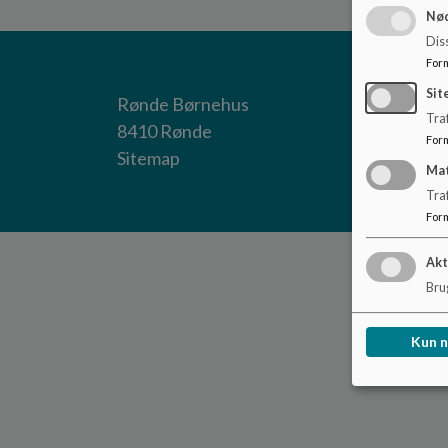
Nød
Dis
For
Sit
Rønde Børnehus
Traf
8410 Rønde
For
Sitemap
Ma
Tra
For
Akt
Brug
Kun 